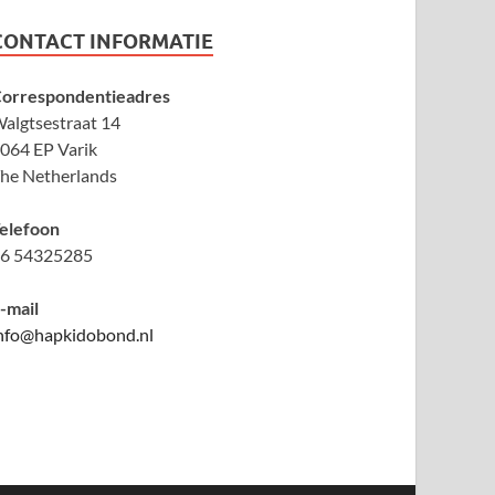
CONTACT INFORMATIE
orrespondentieadres
algtsestraat 14
064 EP Varik
he Netherlands
elefoon
6 54325285
-mail
nfo@hapkidobond.nl