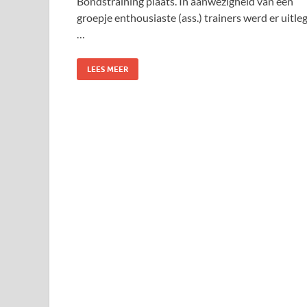
Bondstraining plaats. In aanwezigheid van een
groepje enthousiaste (ass.) trainers werd er uitle
…
LEES MEER